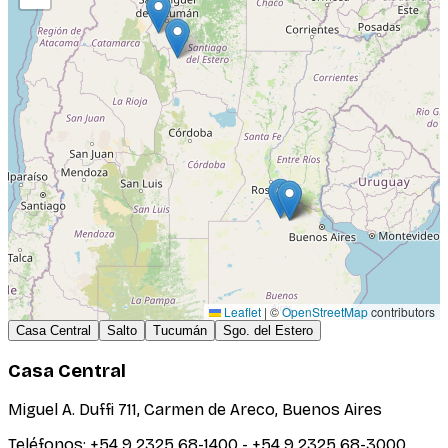
Leaflet
|
©
OpenStreetMap
contributors
Casa Central
Salto
Tucumán
Sgo. del Estero
Casa Central
Miguel A. Duffi 711, Carmen de Areco, Buenos Aires
Teléfonos: +54 9 2325 68-1400 - +54 9 2325 68-3000